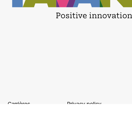
Carrières
Privacy policy
Implantations
Accessibilité
Mentions légales et
numérique
CGU
Binding Corporate
Ethique et conformité
Rules