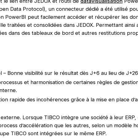
t le lien entre JEDOX et l’outil de
datavisualisation
PowerB
en Data Protocol), un connecteur dédié a été utilisé pour
on PowerBI peut facilement accéder et récupérer les do
lle traitées et consolidées dans JEDOX. Permettant ains
es dans des tableaux de bord et autres restitutions pro
 – Bonne visibilité sur le résultat dès J+6 au lieu de J+26
rocessus et harmonisation de certaines règles de gestion.
interne.
ation rapide des incohérences grâce à la mise en place d’a
 externe. Lorsque TIBCO intègre une société à leur ERP, 
rocess d’accélération que les autres, selon un modèle 
oupe TIBCO sont intégrées sur le même ERP.