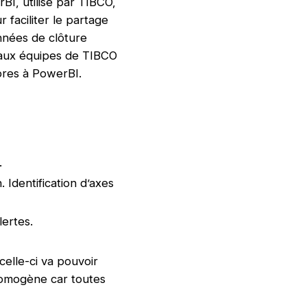
I, utilisé par TIBCO,
 faciliter le partage
nnées de clôture
i aux équipes de TIBCO
pres à PowerBI.
.
 Identification d’axes
lertes.
celle-ci va pouvoir
homogène car toutes