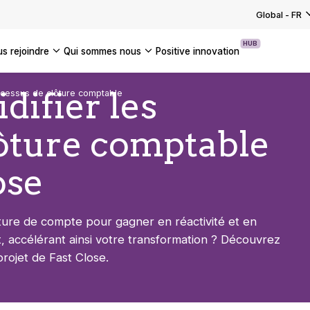
EZ NOS SOLUTIONS TECHNOLOGIQUES
US NOS DOSSIERS TENDANCES
votre transition bas carbone
ure et réalisation d’un Dat…
Global
-
FR
UTES NOS ACTUALITÉS
UTES NOS ANALYSES
rmer et s'adapter aux réglementations
S LES CAS CLIENTS
ssets
HUB
us rejoindre
qui sommes nous
positive innovation
EZ NOS SOLUTIONS DE TRANSFORMATION
Americas
idifier les
rocessus de clôture comptable
UK
lôture comptable
France
Global
ose
ture de compte pour gagner en réactivité et en
nt, accélérant ainsi votre transformation ? Découvrez
ojet de Fast Close.