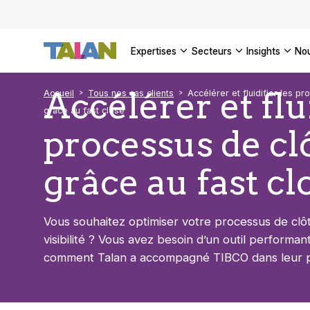
DÉCOUVR
VOIR TO
Engager 
architect
VOIR TO
VOIR TO
Se confo
VOIR TOU
Digital a
expertises
secteurs
insights
no
DÉCOUVR
Accélérer et flu
Accueil
Tous nos cas clients
Accélérer et fluidifier les p
grâce au fast close
processus de c
grâce au fast cl
Vous souhaitez optimiser votre processus de clô
visibilité ? Vous avez besoin d’un outil performa
comment Talan a accompagné TIBCO dans leur pr