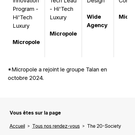
Innovation
Tech Lead
Design
Consei
Program -
- Hi'Tech
Wide
Micro
Hi'Tech
Luxury
Agency
Luxury
Micropole
Micropole
*Micropole a rejoint le groupe Talan en
octobre 2024.
Vous êtes sur la page
Accueil
Tous nos rendez-vous
The 20-Society