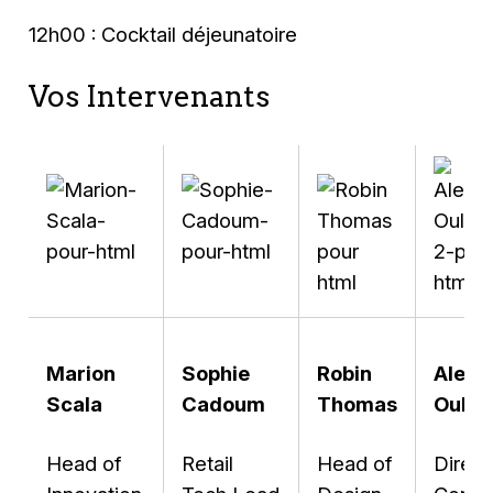
12h00 : Cocktail déjeunatoire
Vos Intervenants
Marion
Sophie
Robin
Alexa
Scala
Cadoum
Thomas
Oulde
Head of
Retail
Head of
Direct