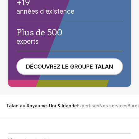
+19
années d'existence
Plus de 500
experts
DÉCOUVREZ LE GROUPE TALAN
Talan au Royaume-Uni & Irlande
Expertises
Nos services
Bure