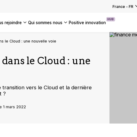
EZ NOS SOLUTIONS TECHNOLOGIQUES
US LES ÉVÉNEMENTS
 votre transformation
: pourquoi l’AI Act marque-t-elle un
Pastacorp aligne son système
France
-
FR
UTES NOS ACTUALITÉS
 pour les entreprises ?
ation SAP sur ses ambitions industr…
EZ NOS SOLUTIONS DE TRANSFORMATION
HUB
us rejoindre
qui sommes nous
positive innovation
S NOS INSIGHTS
S LES CAS CLIENTS
Americas
 le Cloud : une nouvelle voie
UK
ans le Cloud : une
France
Global
transition vers le Cloud et la dernière
t ?
e 1 mars 2022