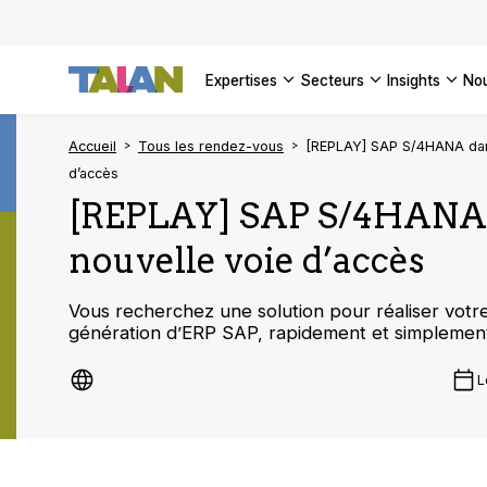
DÉCOUVR
VOIR TO
Façonner
Podcast 
[Vidéo] 
VOIR TO
tournant
d’inform
DÉCOUVR
expertises
secteurs
insights
no
VOIR TOU
VOIR TOU
Accueil
Tous les rendez-vous
[REPLAY] SAP S/4HANA dans
d’accès
[REPLAY] SAP S/4HANA d
nouvelle voie d’accès
Vous recherchez une solution pour réaliser votre 
génération d’ERP SAP, rapidement et simplemen
L