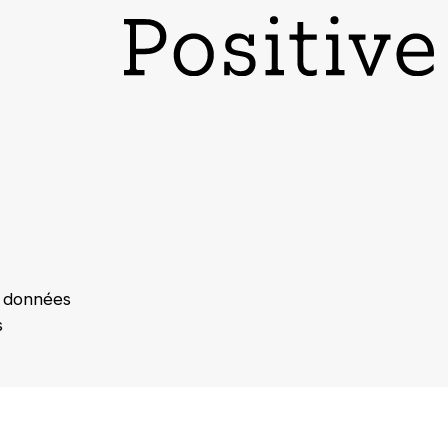
s données
s