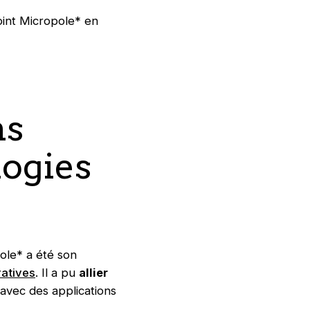
joint Micropole* en
ns
logies
ole* a été son
ratives
. Il a pu
allier
avec des applications