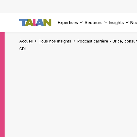
DÉCOUVR
VOIR TO
Façonner
Podcast 
[Vidéo] 
VOIR TO
tournant
d’inform
DÉCOUVR
expertises
secteurs
insights
no
VOIR TOU
VOIR TOU
Accueil
Tous nos insights
Podcast carrière - Brice, consul
CDI