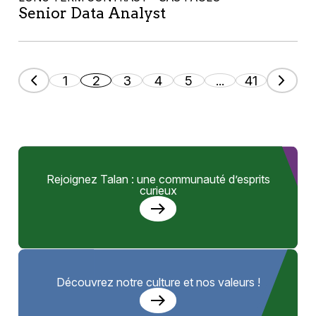
Senior Data Analyst
1
2
3
4
5
...
41
Rejoignez Talan : une communauté d’esprits
curieux
Découvrez notre culture et nos valeurs !