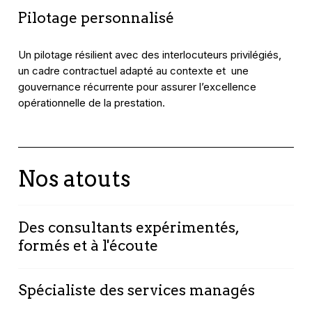
Pilotage personnalisé
Un pilotage résilient avec des interlocuteurs privilégiés,
un cadre contractuel adapté au contexte et une
gouvernance récurrente pour assurer l’excellence
opérationnelle de la prestation.
Nos atouts
Des consultants expérimentés,
formés et à l'écoute
Notre volonté de proposer un service premium
Spécialiste des services managés
à nos clients est au coeur de notre stratégie
RH. Nos consultants bénéficient en moyenne