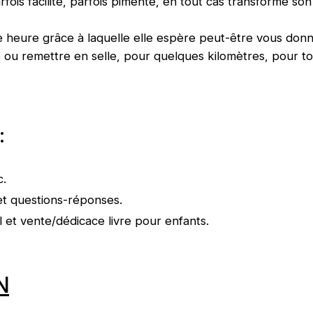
fois facilité, parfois pimenté, en tout cas transformé son
heure grâce à laquelle elle espère peut-être vous donne
e ou remettre en selle, pour quelques kilomètres, pour 
:
c.
et questions-réponses.
il et vente/dédicace livre pour enfants.
N