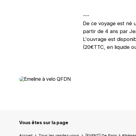
---
De ce voyage est né un
partir de 4 ans par J
L'ouvrage est dispon
(20€TTC, en liquide ou
Vous êtes sur la page
Accueil
Tous les rendez-vous
[EVENT] De Paris à Athènes