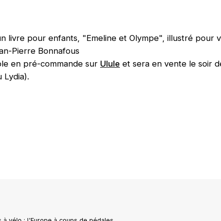
 livre pour enfants, "Emeline et Olympe", illustré pour 
ean-Pierre Bonnafous
ible en pré-commande sur
Ulule
et sera en vente le soir 
 Lydia).
 à vélo : l'Europe à coups de pédales