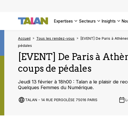
DÉCOUVR
VOIR TO
Façonner
Podcast 
[Vidéo] 
VOIR TO
tournant
d’inform
DÉCOUVR
expertises
secteurs
insights
no
VOIR TOU
VOIR TOU
Accueil
Tous les rendez-vous
[EVENT] De Paris à Athènes
pédales
[EVENT] De Paris à Athène
coups de pédales
Jeudi 13 février à 18h00 : Talan a le plaisir de r
Quelques Femmes du Numérique.
TALAN - 14 RUE PERGOLÈSE 75016 PARIS
L