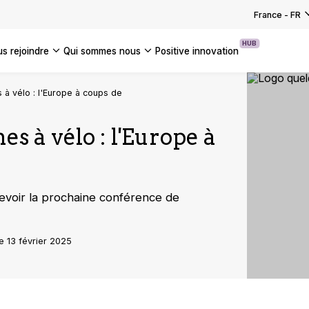
EZ NOS SOLUTIONS TECHNOLOGIQUES
US LES ÉVÉNEMENTS
 votre transformation
: pourquoi l’AI Act marque-t-elle un
Pastacorp aligne son système
France
-
FR
UTES NOS ACTUALITÉS
 pour les entreprises ?
ation SAP sur ses ambitions industr…
EZ NOS SOLUTIONS DE TRANSFORMATION
HUB
us rejoindre
qui sommes nous
positive innovation
S NOS INSIGHTS
S LES CAS CLIENTS
Americas
 à vélo : l'Europe à coups de
UK
s à vélo : l'Europe à
France
Global
ecevoir la prochaine conférence de
e 13 février 2025