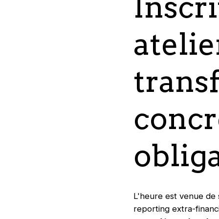
Inscr
atelie
trans
concr
oblig
L'heure est venue de 
reporting extra-finan