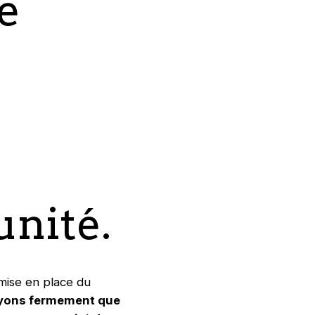
e
unité.
 mise en place du
yons fermement que