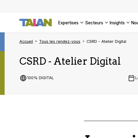
DÉCOUVR
VOIR TO
Façonner
Podcast 
[Vidéo] 
VOIR TO
tournant
d’inform
DÉCOUVR
expertises
secteurs
insights
no
VOIR TOU
VOIR TOU
Accueil
Tous les rendez-vous
CSRD - Atelier Digital
CSRD - Atelier Digital
100% DIGITAL
L