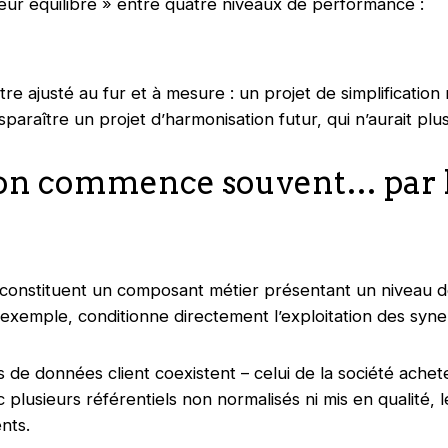
leur équilibre » entre quatre niveaux de performance :
re ajusté au fur et à mesure : un projet de simplification 
sparaître un projet d’harmonisation futur, qui n’aurait plus 
ion commence souvent… par 
onstituent un composant métier présentant un niveau de c
r exemple, conditionne directement l’exploitation des syn
e données client coexistent – celui de la société achete
c plusieurs référentiels non normalisés ni mis en qualité, 
nts.