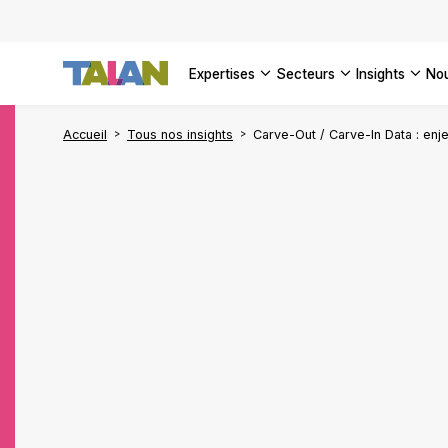
DÉCOUVR
VOIR TO
Façonner
Podcast 
[Vidéo] 
VOIR TO
tournant
d’inform
DÉCOUVR
expertises
secteurs
insights
no
VOIR TOU
VOIR TOU
Accueil
Tous nos insights
Carve-Out / Carve-In Data : enje