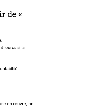
ir de «
e.
 lourds si la
ntabilité.
 mise en œuvre, on