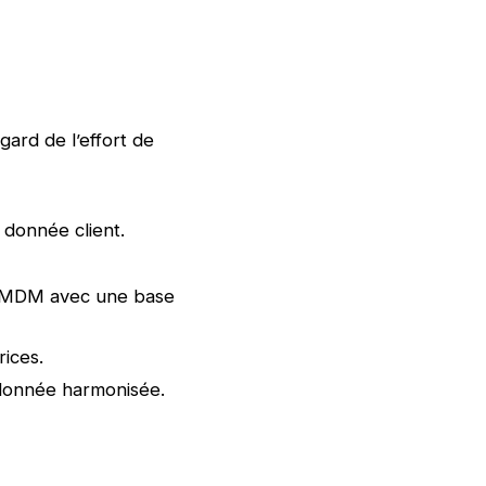
gard de l’effort de
 donnée client.
e MDM avec une base
ices.
 donnée harmonisée.