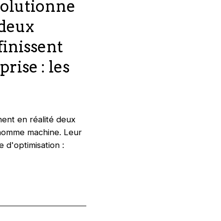
évolutionne
 deux
inissent
rise : les
nent en réalité deux
n homme machine. Leur
 d'optimisation :