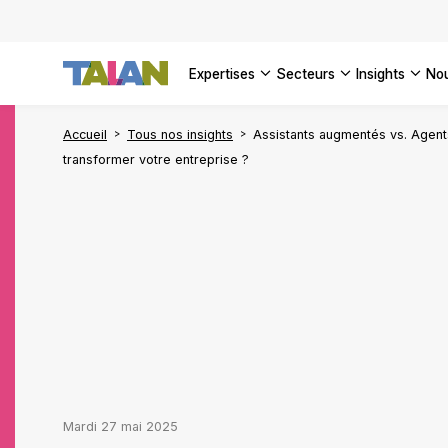
DÉCOUVR
VOIR TO
Façonner
Podcast 
[Vidéo] 
VOIR TO
tournant
d’inform
DÉCOUVR
expertises
secteurs
insights
no
VOIR TOU
VOIR TOU
Accueil
Tous nos insights
Assistants augmentés vs. Agents
transformer votre entreprise ?
mardi 27 mai 2025