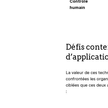
Contrôle
humain
Défis cont
d’applicati
La valeur de ces tech
confrontées les organi
ciblées que ces deux 
: