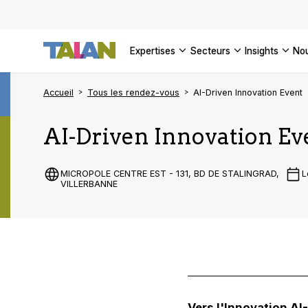
DÉCOUVR
VOIR TO
Façonner
Podcast 
[Vidéo] 
VOIR TO
tournant
d’inform
DÉCOUVR
expertises
secteurs
insights
no
VOIR TOU
VOIR TOU
Accueil
Tous les rendez-vous
AI-Driven Innovation Event
AI-Driven Innovation Ev
MICROPOLE CENTRE EST - 131, BD DE STALINGRAD,
L
VILLERBANNE
Vers l'Innovation AI-