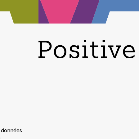
s données
s