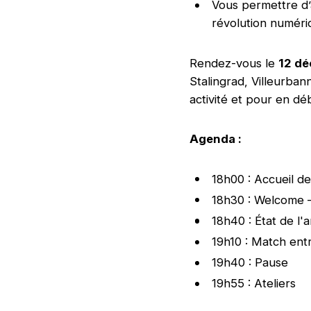
Vous permettre d’
révolution numéri
Rendez-vous le
12 dé
Stalingrad, Villeurban
activité et pour en dé
Agenda :
18h00 : Accueil de
18h30 : Welcome –
18h40 : État de l'a
19h10 : Match ent
19h40 : Pause
19h55 : Ateliers