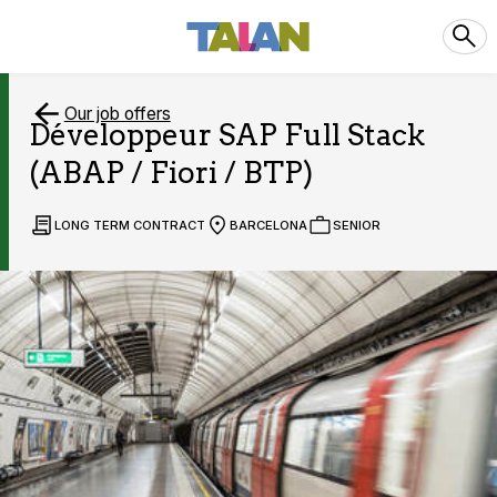
Our job offers
Développeur SAP Full Stack
(ABAP / Fiori / BTP)
LONG TERM CONTRACT
BARCELONA
SENIOR