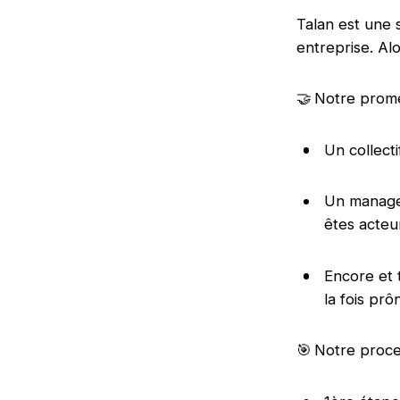
Talan est une s
entreprise. Alo
🤝 Notre pro
Un collecti
Un managem
êtes acteu
Encore et 
la fois pr
🎯 Notre proc