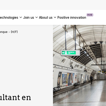
OUR WHITE PAPERS
HUB
technologies
join us
about us
positive innovation
Americas
anque - (H/F)
UK
France
Global
ultant en