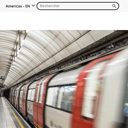
Americas
-
EN
EN
FR
EN
FR
EN
FR