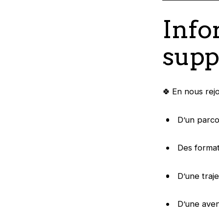
Info
supp
🍀 En nous rej
D’un parco
Des format
D’une traje
D’une aven