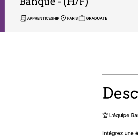
Banque - (H/F)
APPRENTICESHIP
PARIS
GRADUATE
Desc
🏆 L’équipe B
Intégrez une 