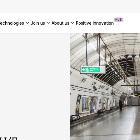
OUR WHITE PAPERS
HUB
technologies
join us
about us
positive innovation
Americas
UK
France
Global