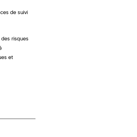
ces de suivi
t des risques
é
ues et