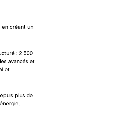
, en créant un
ucturé : 2 500
les avancés et
l et
depuis plus de
 énergie,