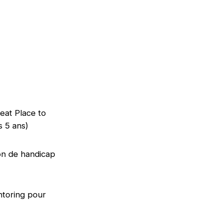
reat Place to
is 5 ans)
on de handicap
ntoring pour