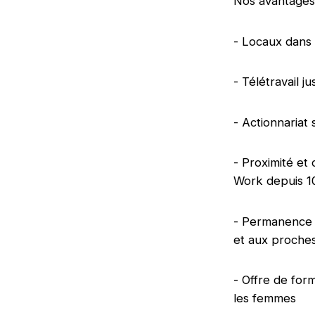
Nos avantages
- Locaux dans
- Télétravail 
- Actionnariat 
- Proximité et 
Work depuis 10 
- Permanence h
et aux proches
- Offre de for
les femmes