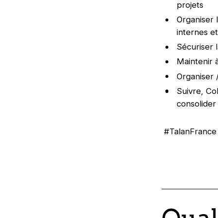
projets
Organiser 
internes e
Sécuriser 
Maintenir 
Organiser 
Suivre, Co
consolider
#TalanFrance
Qual