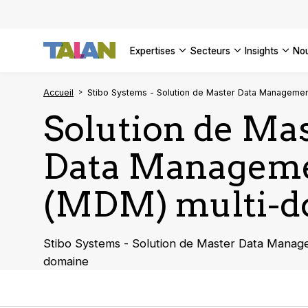
DÉCOUVR
VOIR TO
Façonner
Podcast 
[Vidéo] 
VOIR TO
tournant
d’inform
DÉCOUVR
expertises
secteurs
insights
no
VOIR TOU
VOIR TOU
Stibo Systems -
Accueil
Stibo Systems - Solution de Master Data Manageme
Solution de Ma
Data Managem
(MDM) multi-d
Stibo Systems - Solution de Master Data Manag
domaine