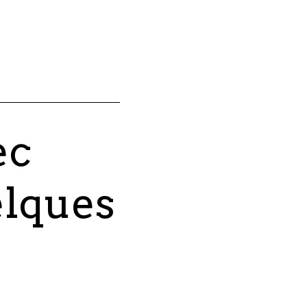
ec
elques