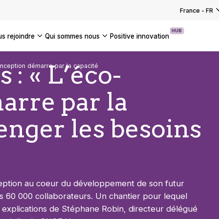
EZ NOS SOLUTIONS TECHNOLOGIQUES
US LES ÉVÉNEMENTS
 votre transformation
: pourquoi l’AI Act marque-t-elle un
Pastacorp aligne son système
France
-
FR
UTES NOS ACTUALITÉS
 pour les entreprises ?
ation SAP sur ses ambitions industr…
EZ NOS SOLUTIONS DE TRANSFORMATION
HUB
us rejoindre
qui sommes nous
positive innovation
S NOS INSIGHTS
S LES CAS CLIENTS
Americas
: « L’éco-
nception démarre par la capacité
UK
arre par la
France
Global
lenger les besoins
ception au coeur du développement de son futur
 60 000 collaborateurs. Un chantier pour lequel
es explications de Stéphane Robin, directeur délégué