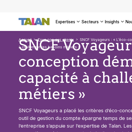
DÉCOUVR
VOIR TO
Façonner
Podcast 
[Vidéo] 
VOIR TO
tournant
d’inform
DÉCOUVR
expertises
secteurs
insights
no
VOIR TOU
VOIR TOU
SNCF Voyageurs 
Accueil
Tous nos cas clients
SNCF Voyageurs : « L’éco-co
à challenger les besoins métiers »
conception dém
capacité à chal
métiers »
SNCF Voyageurs a placé les critères d’éco-con
outil de gestion du compte épargne temps de ses
l’entreprise s’appuie sur l’expertise de Talan. L