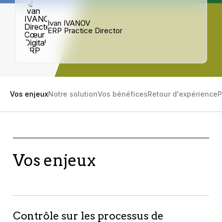
Ivan IVANOV
ERP Practice Director
Vos enjeux
Notre solution
Vos bénéfices
Retour d'expérience
P
Vos enjeux
Contrôle sur les processus de