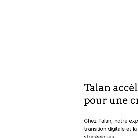
Talan accé
pour une c
Chez Talan, notre expe
transition digitale et
stratégiques.