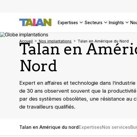
DÉCOUVR
VOIR TO
Façonner
Podcast 
[Vidéo] 
VOIR TO
tournant
d’inform
DÉCOUVR
expertises
secteurs
insights
no
VOIR TOU
VOIR TOU
Accueil
Nos implantations
Talan en Amérique du Nord
Talan en Améri
Nord
Expert en affaires et technologie dans l’industri
de 30 ans observent souvent que la productivité 
par des systèmes obsolètes, une résistance au
de travailleurs qualifiés.
Talan en Amérique du nord
Expertises
Nos services
Bu