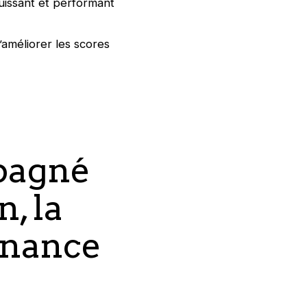
uissant et performant
’améliorer les scores
pagné
, la
rnance