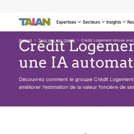
DÉCOUVR
VOIR TO
Façonner
Podcast 
[Vidéo] 
VOIR TO
tournant
d’inform
DÉCOUVR
expertises
secteurs
insights
no
VOIR TOU
VOIR TOU
Crédit Logemen
Accueil
Tous nos cas clients
Crédit Logement innove avec
une IA automat
Découvrez comment le groupe Crédit Logement a 
améliorer l’estimation de la valeur foncière de se