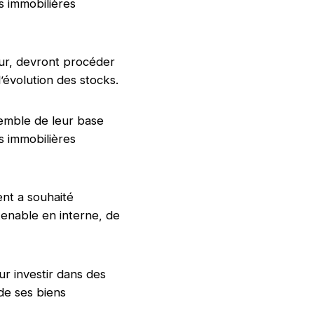
s immobilières
eur, devront procéder
l’évolution des stocks.
emble de leur base
s immobilières
nt a souhaité
tenable en interne, de
r investir dans des
 de ses biens