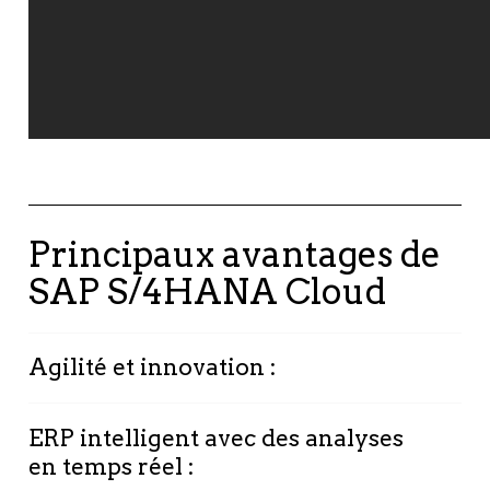
Principaux avantages de
SAP S/4HANA Cloud
Agilité et innovation :
Restez compétitif avec un système qui évolue
ERP intelligent avec des analyses
avec votre entreprise.
en temps réel :