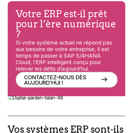
Votre ERP est-il prêt
pour l’ère numérique
?
Si votre système actuel ne répond pas
aux besoins de votre entreprise, il est
temps de passer à SAP S/4HANA
Cloud, l’ERP intelligent conçu pour
relever les défis d’aujourd’hui.
CONTACTEZ-NOUS DÈS
AUJOURD’HUI !
Vos systèmes ERP sont-ils