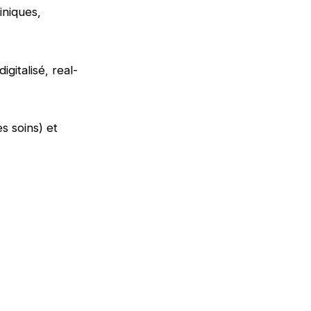
iniques,
gitalisé, real-
es soins) et