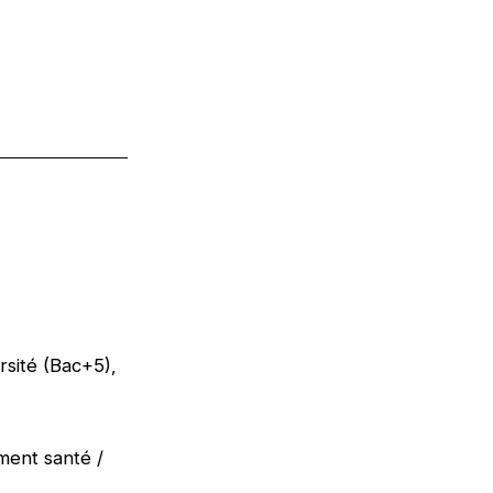
sité (Bac+5),
ment santé /