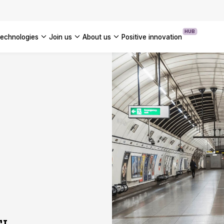
OUR WHITE PAPERS
HUB
technologies
join us
about us
positive innovation
Americas
UK
France
Global