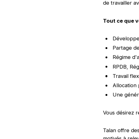
de travailler 
Tout ce que v
Développe
Partage de
Régime d'a
RPDB, Régi
Travail fl
Allocation
Une génére
Vous désirez r
Talan offre de
motivés à rele