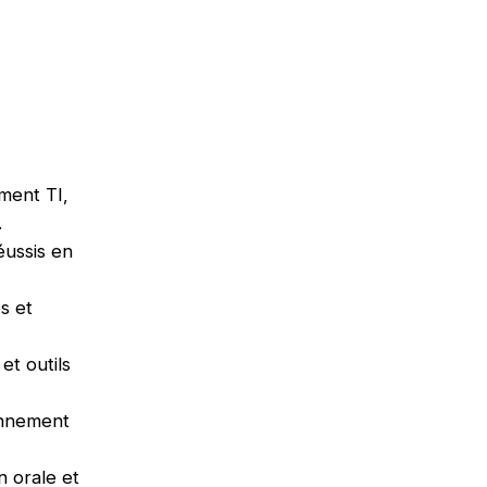
ment TI,
.
ussis en
s et
et outils
onnement
 orale et