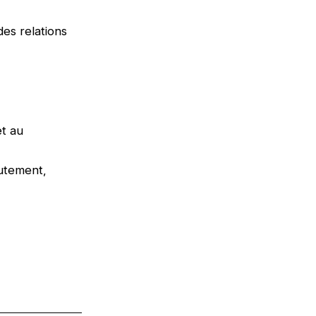
des relations
et au
rutement,