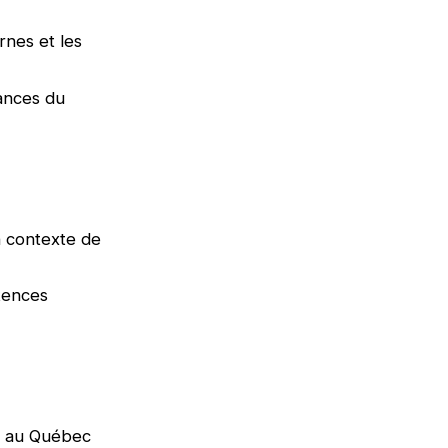
rnes et les
dances du
n contexte de
tences
TI au Québec