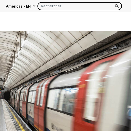
Americas
-
EN
EN
FR
EN
FR
EN
FR