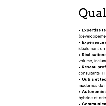
Qual
•
Expertise t
(développement
•
Expérience s
idéalement en 
•
Réalisations
volume, inclua
•
Réseau prof
consultants TI
•
Outils et te
modernes de r
•
Autonomie 
hybride et ori
•
Communicat