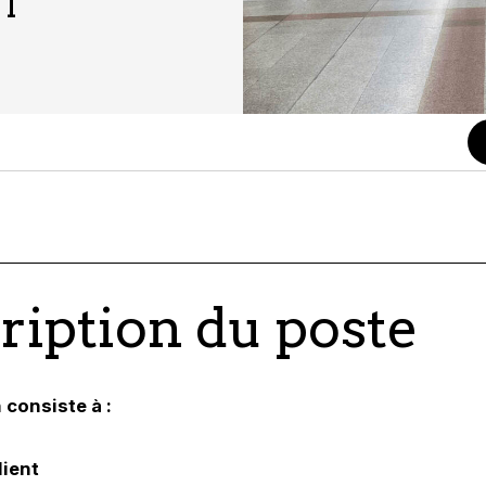
I
ription du poste
 consiste à :
lient