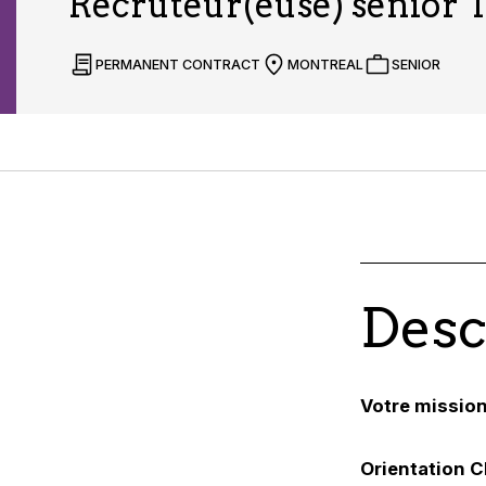
Recruteur(euse) senior T
PERMANENT CONTRACT
MONTREAL
SENIOR
Desc
Votre mission
Orientation C