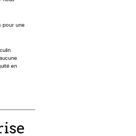
s pour une
culin
 aucune
quité en
rise