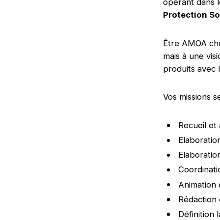
opérant dans l
Protection So
Être AMOA chez
mais à une vis
produits avec 
Vos missions se
Recueil et
Elaboration
Elaboratio
Coordinati
Animation 
Rédaction 
Définition 