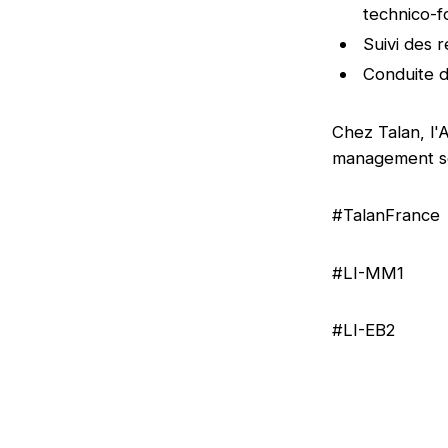
technico-f
Suivi des r
Conduite 
Chez Talan, l'
management sel
#TalanFrance
#LI-MM1
#LI-EB2