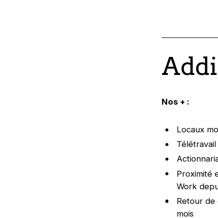
Addi
Nos + :
Locaux mod
Télétravai
Actionnaria
Proximité e
Work depuis
Retour de 
mois