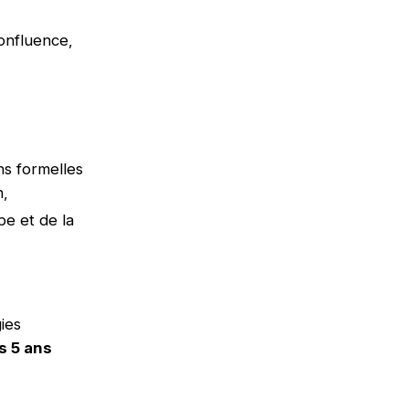
onfluence,
ns formelles
n,
pe et de la
ies
s 5 ans
!