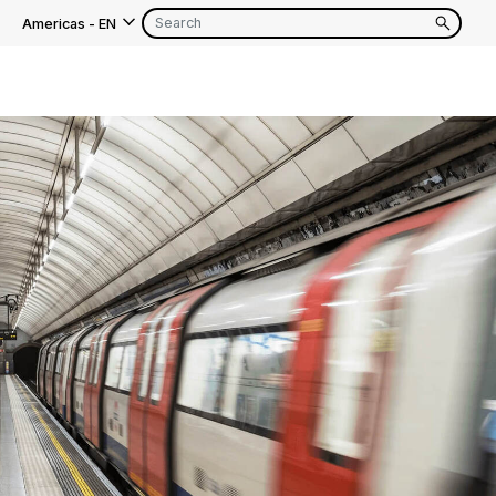
Americas
-
EN
EN
FR
EN
FR
EN
FR