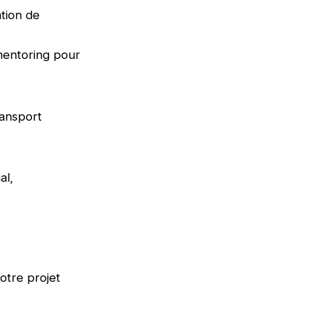
tion de
mentoring pour
ransport
al,
otre projet