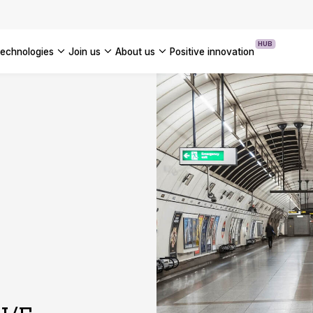
OUR WHITE PAPERS
HUB
technologies
join us
about us
positive innovation
Americas
UK
France
Global