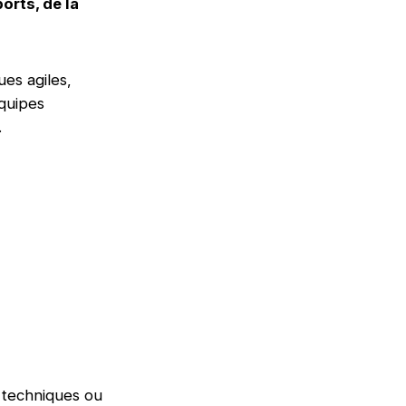
orts, de la
es agiles,
équipes
.
, techniques ou