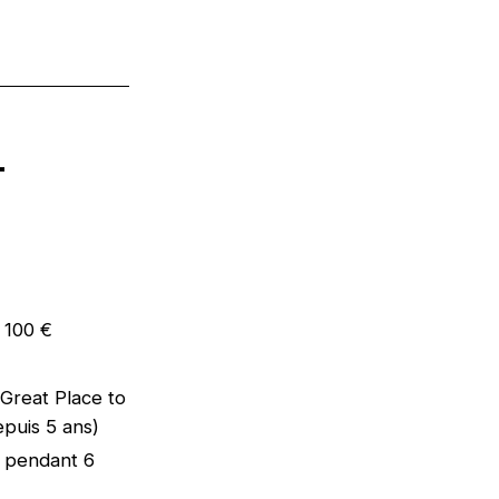
n
e 100 €
 (Great Place to
epuis 5 ans)
e pendant 6