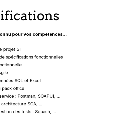
ifications
connu pour vos compétences…
e projet SI
de spécifications fonctionnelles
nctionnelle
gile
onnées SQL et Excel
u pack office
service : Postman, SOAPUI, …
 architecture SOA, ...
gestion des tests : Squash, …