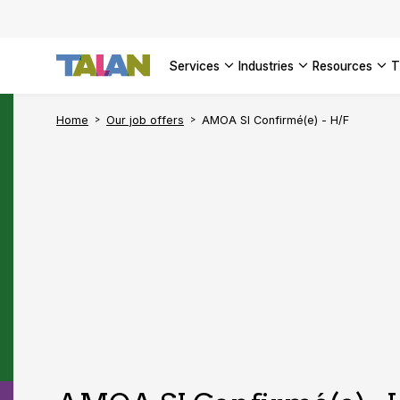
SEE ALL 
services
industries
resources
Home
Our job offers
AMOA SI Confirmé(e) - H/F