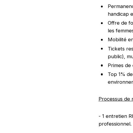
Permanence
handicap e
Offre de f
les femme
Mobilité e
Tickets re
public), m
Primes de 
Top 1% des
environnem
Processus de 
- 1 entretien 
professionnel.