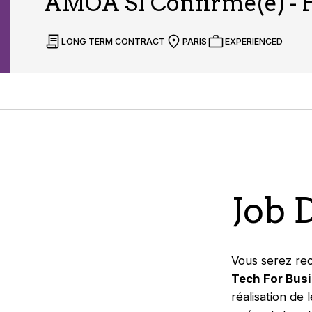
AMOA SI Confirmé(e) - 
LONG TERM CONTRACT
PARIS
EXPERIENCED
Job 
Vous serez rec
Tech For Bus
réalisation de 