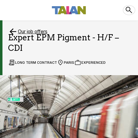
Our job offers
Expert EPM Pigment - H/F –
CDI
LONG TERM CONTRACT
PARIS
EXPERIENCED