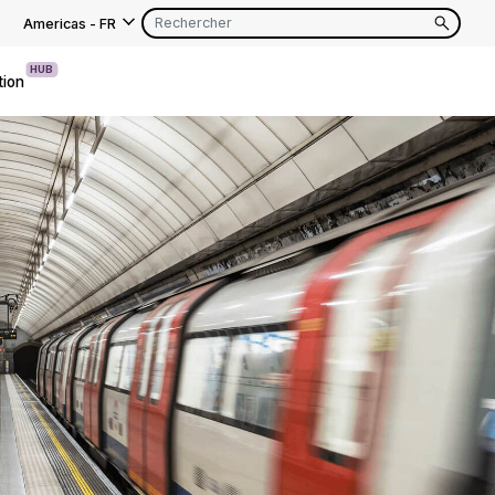
Americas
-
FR
HUB
tion
EN
FR
EN
FR
EN
FR