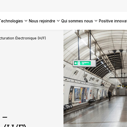
technologies
nous rejoindre
qui sommes nous
positive innova
Americas
turation Électronique (H/F)
UK
France
Global
 –