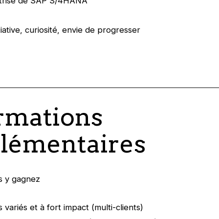
trise de SAP S/4HANA
itiative, curiosité, envie de progresser
rmations
lémentaires
s y gagnez
 variés et à fort impact (multi-clients)