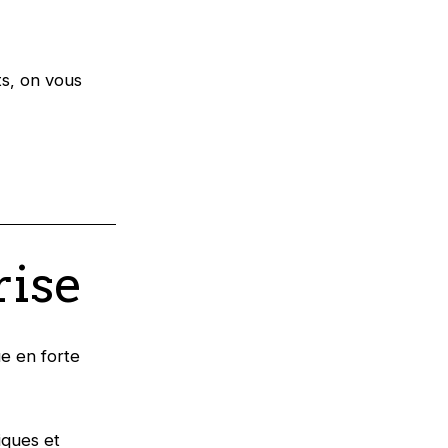
ts, on vous
rise
ue en forte
iques et