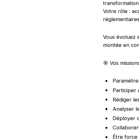
transformation
Votre rôle : a
réglementaires
Vous évoluez 
montée en com
🎯 Vos mission
Paramétrer
Participer
Rédiger le
Analyser l
Déployer 
Collaborer
Être force