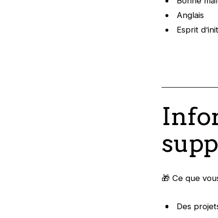
Bonne maî
Anglais
Esprit d’in
Info
supp
🎁 Ce que vou
Des projets