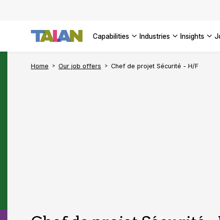
AI Adopt
Enterpri
capabilities
industries
insights
SEE ALL 
Home
Our job offers
Chef de projet Sécurité - H/F