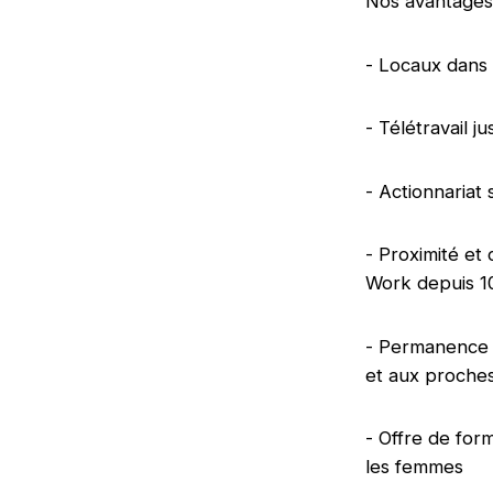
Nos avantages
- Locaux dans
- Télétravail 
- Actionnariat 
- Proximité et 
Work depuis 10 
- Permanence h
et aux proches
- Offre de for
les femmes