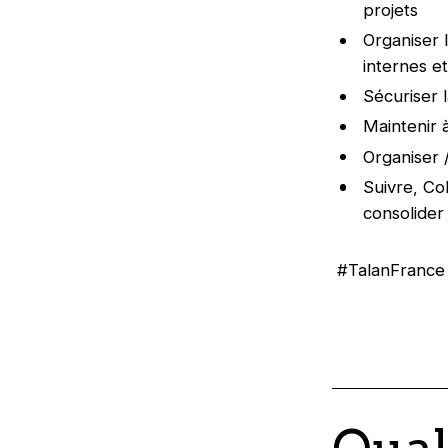
projets
Organiser 
internes e
Sécuriser 
Maintenir 
Organiser 
Suivre, Co
consolider
#TalanFrance
Qual