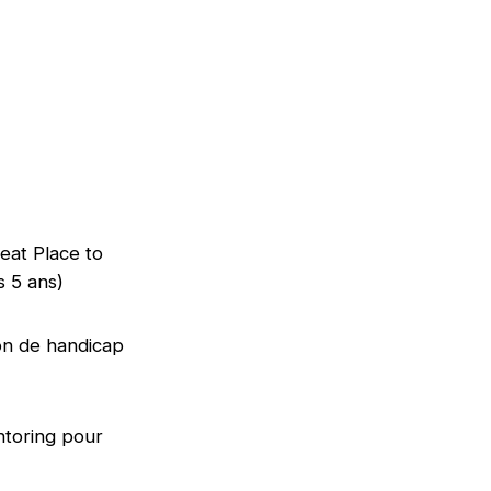
reat Place to
is 5 ans)
on de handicap
ntoring pour