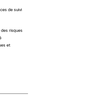
ces de suivi
t des risques
é
ues et