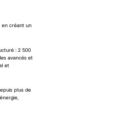
, en créant un
ucturé : 2 500
les avancés et
l et
depuis plus de
 énergie,