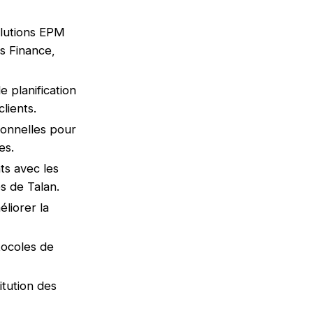
olutions EPM
s Finance,
 planification
lients.
ionnelles pour
es.
ts avec les
s de Talan.
liorer la
tocoles de
titution des