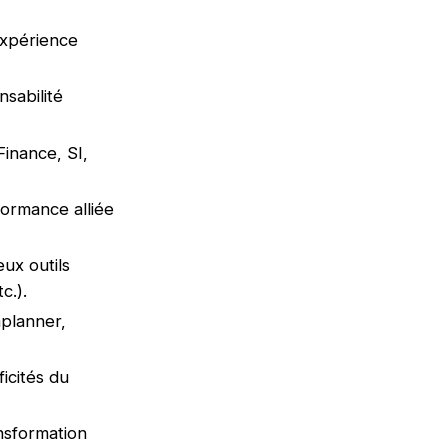
expérience
sabilité
inance, SI,
formance alliée
ux outils
c.).
aplanner,
icités du
nsformation