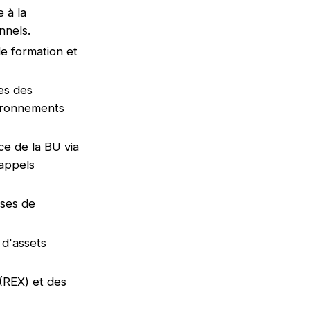
 à la
onnels.
e formation et
es des
vironnements
ce de la BU via
 appels
ases de
 d'assets
(REX) et des