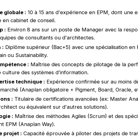
e globale :
10 à 15 ans d'expérience en EPM, dont une 
ve en cabinet de conseil.
p :
Environ 8 ans sur un poste de Manager avec la respon
équipes de consultants ou d'architectes.
 :
Diplôme supérieur (Bac+5) avec une spécialisation en F
in ou Sustainability.
ompétence :
Maîtrise des concepts de pilotage de la per
e culture des systèmes d'information.
ertise technique :
Expérience confirmée sur au moins de
marché (Anaplan obligatoire + Pigment, Board, Oracle, et
ions :
Titulaire de certifications avancées (ex: Master An
chitect ou équivalent sur d'autres solutions).
gie :
Maîtrise des méthodes Agiles (Scrum) et des spécif
nt EPM (Anaplan Way).
 projet :
Capacité éprouvée à piloter des projets de tra