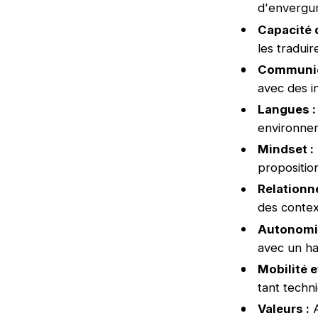
d'envergur
Capacité 
les tradui
Communic
avec des i
Langues :
environne
Mindset :
propositio
Relationne
des contex
Autonomi
avec un ha
Mobilité e
tant tech
Valeurs :
A