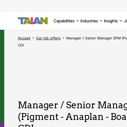
AI Adopt
Enterpri
capabilities
industries
insights
SEE ALL 
Accueil
Our job offers
Manager / Senior Manager EPM (Pig
CDI
Manager / Senior Mana
(Pigment - Anaplan - Boar