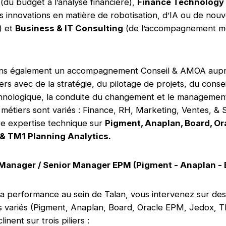
(du budget à l’analyse financière),
Finance Technology 
es innovations en matière de robotisation, d’IA ou de nouv
) et
Business & IT Consulting
(de l’accompagnement mé
ns également un accompagnement Conseil & AMOA aupr
ers avec de la stratégie, du pilotage de projets, du consei
chnologique, la conduite du changement et le management 
métiers sont variés : Finance, RH, Marketing, Ventes, & 
re expertise technique sur
Pigment, Anaplan, Board, O
 & TM1 Planning Analytics.
 Manager / Senior Manager EPM (Pigment - Anaplan - Bo
la performance au sein de Talan, vous intervenez sur d
 variés (Pigment, Anaplan, Board, Oracle EPM, Jedox, T
inent sur trois piliers :