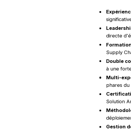
Expérienc
significati
Leadershi
directe d'
Formation
Supply Cha
Double c
à une fort
Multi-exp
phares du 
Certificat
Solution Ar
Méthodolo
déploieme
Gestion de