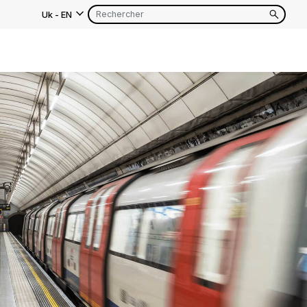
Uk
-
EN
as
EN
FR
EN
FR
EN
FR