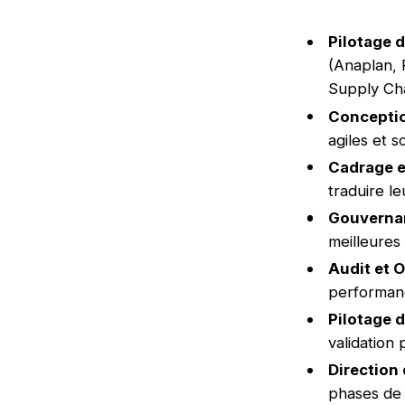
Pilotage d
(Anaplan, 
Supply Cha
Conceptio
agiles et 
Cadrage et
traduire l
Gouvernan
meilleures
Audit et O
performanc
Pilotage d
validation 
Direction 
phases de 