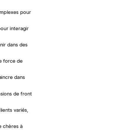
complexes pour
our interagir
enir dans des
re force de
aincre dans
ssions de front
ients variés,
e chères à