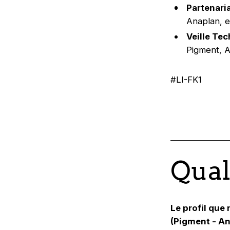
Partenaria
Anaplan, e
Veille Te
Pigment, A
#LI-FK1
Qual
Le profil que
(Pigment - An