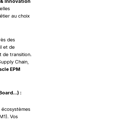
& Innovation
elles
tier au choix
ès des
l et de
de transition.
Supply Chain,
racle EPM
ard...) :
es écosystèmes
M1). Vos