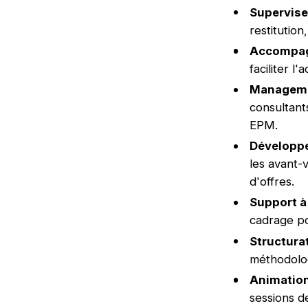
Superviser
restitution
Accompag
faciliter l
Manageme
consultant
EPM.
Développ
les avant-
d'offres.
Support à 
cadrage po
Structurat
méthodolog
Animatio
sessions d