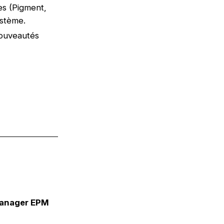
res (Pigment,
ystème.
nouveautés
 Manager EPM