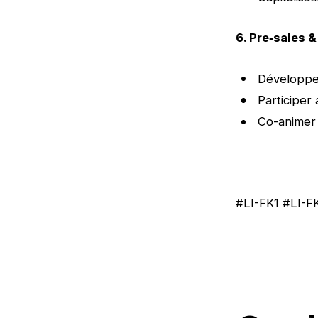
6. Pre‑sales 
Développer
Participer
Co-animer 
#LI-FK1 #LI-F