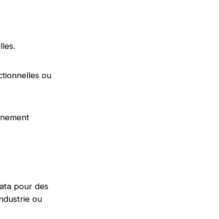
lles.
ctionnelles ou
onnement
data pour des
ndustrie ou