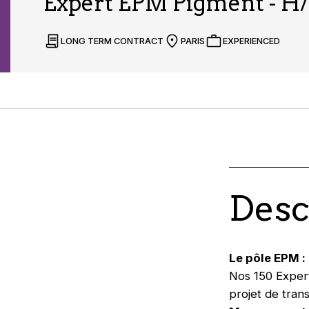
Expert EPM Pigment - H/
LONG TERM CONTRACT
PARIS
EXPERIENCED
Desc
Le pôle EPM :
Nos 150 Exper
projet de tran