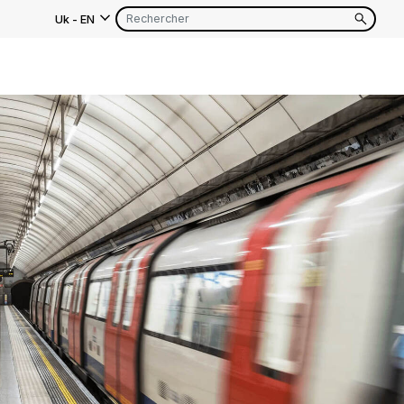
Uk
-
EN
as
EN
FR
EN
FR
EN
FR