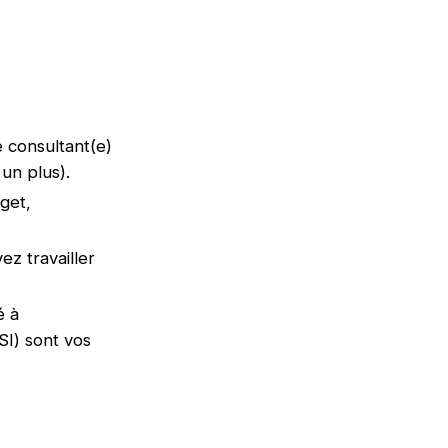
 consultant(e)
 un plus).
get,
ez travailler
é à
SI) sont vos