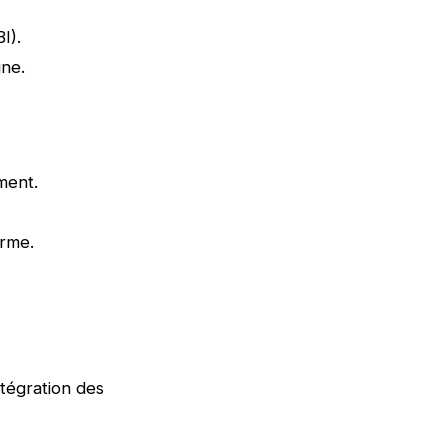
I).
gne.
gment.
orme.
ntégration des