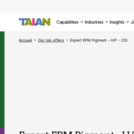
AI Adopt
Enterpri
capabilities
industries
insights
SEE ALL 
Accueil
Our job offers
Expert EPM Pigment - H/F – CDI