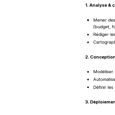
1. Analyse & 
Mener des 
(budget, fo
Rédiger le
Cartograph
2. Conceptio
Modéliser 
Automatise
Définir le
3. Déploiemen