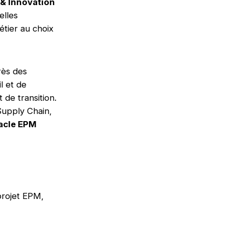
& Innovation
elles
tier au choix
ès des
l et de
de transition.
Supply Chain,
racle EPM
rojet EPM,