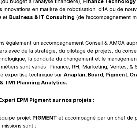
(du budget à l’analyse financière),
Finance Technology 
es innovations en matière de robotisation, d’IA ou de nouv
) et
Business & IT Consulting
(de l’accompagnement mé
ns également un accompagnement Conseil & AMOA aupr
ers avec de la stratégie, du pilotage de projets, du consei
chnologique, la conduite du changement et le management 
métiers sont variés : Finance, RH, Marketing, Ventes, & 
re expertise technique sur
Anaplan, Board, Pigment, O
 & TM1 Planning Analytics.
 Expert EPM Pigment sur nos projets :
équipe projet
PIGMENT
et accompagné par un chef de p
 missions sont :