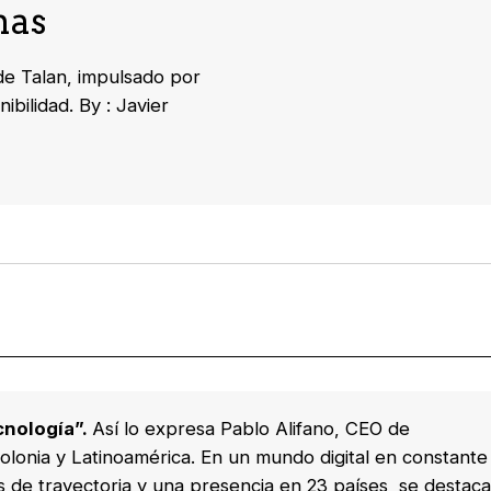
nas
 de Talan, impulsado por
ibilidad. By : Javier
ecnología”.
Así lo expresa Pablo Alifano, CEO de
olonia
y
Latinoamérica. En un mundo digital en constante 
 de trayectoria y una presencia en 23 países, se destac