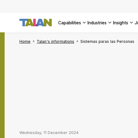
Complyin
propelli
SEE ALL
SEE ALL 
SEE ALL 
Digital a
SEE ALL 
capabilities
industries
insights
SEE ALL
Home
Talan's informations
Sistemas paras las Personas
Wednesday, 11 December 2024