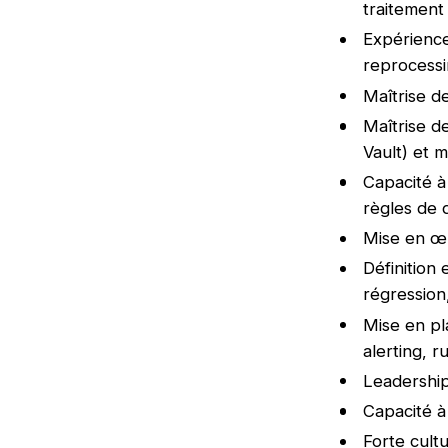
traitement 
Expérience
reprocessi
Maîtrise de
Maîtrise d
Vault) et 
Capacité à
règles de q
Mise en œu
Définition 
régression,
Mise en pl
alerting, 
Leadershi
Capacité à 
Forte cultur