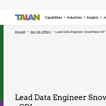
Complyin
propelli
SEE ALL
SEE ALL 
SEE ALL 
Digital a
SEE ALL 
capabilities
industries
insights
SEE ALL
Accueil
Our job offers
Lead Data Engineer Snowflake H/F 
Lead Data Engineer Sno