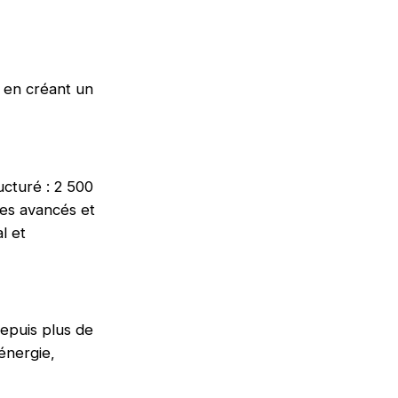
, en créant un
ucturé : 2 500
les avancés et
l et
depuis plus de
énergie,