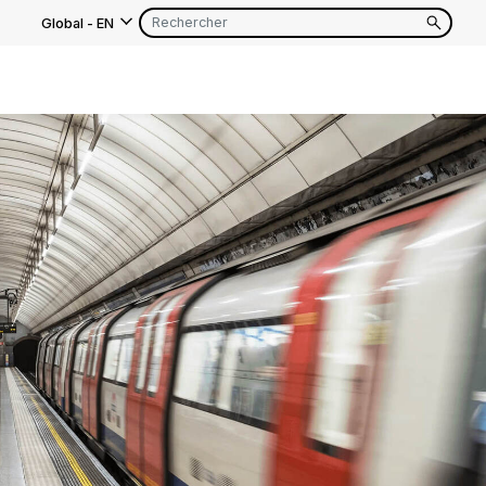
Global
-
EN
s
EN
FR
EN
FR
EN
FR