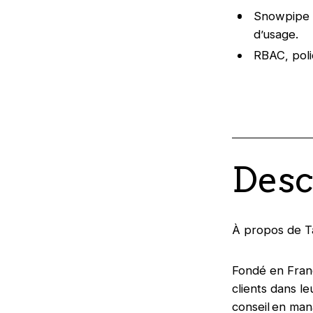
Snowpipe /
d’usage.
RBAC, poli
Desc
À propos de 
Fondé en Franc
clients dans l
conseil en ma