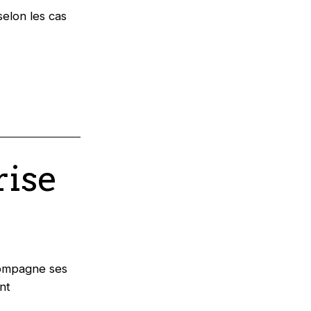
elon les cas
rise
compagne ses
nt