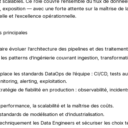
 et scalables. Ce rôle couvre l’ensemble du flux de donnée
, exposition — avec une forte attente sur la maîtrise de l
ielle et l’excellence opérationnelle.
s principales
faire évoluer l’architecture des pipelines et des traitement
 les patterns d’ingénierie couvrant ingestion, transformat
place les standards DataOps de l’équipe : CI/CD, tests a
nitoring, alerting, exploitation.
stratégie de fiabilité en production : observabilité, incident
.
 performance, la scalabilité et la maîtrise des coûts.
 standards de modélisation et d’industrialisation.
echniquement les Data Engineers et sécuriser les choix t