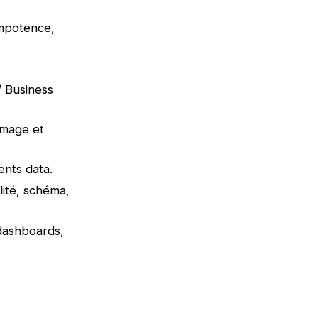
empotence,
/ Business
mmage et
ents data.
lité, schéma,
 dashboards,