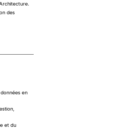
Architecture.
ion des
e données en
estion,
se et du