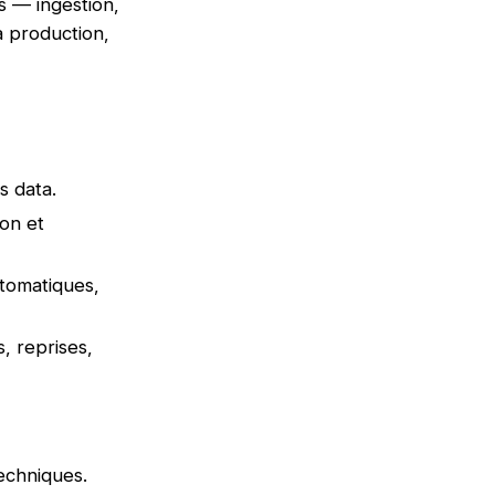
s — ingestion,
a production,
s data.
ion et
utomatiques,
s, reprises,
echniques.