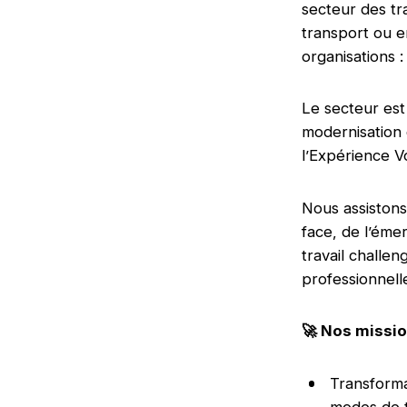
secteur des tr
transport ou e
organisations :
Le secteur est
modernisation 
l’Expérience 
Nous assistons
face, de l’ém
travail challen
professionnelle
🚀 Nos missio
Transforma
modes de t