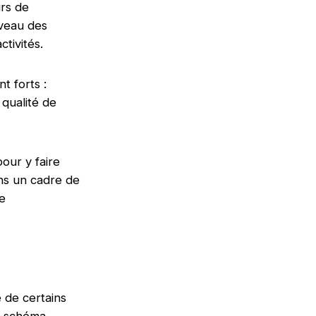
urs de
iveau des
ctivités.
t forts :
qualité de
our y faire
ns un cadre de
ie
e de certains
s, schéma