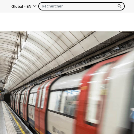
Global
-
EN
s
EN
FR
EN
FR
EN
FR