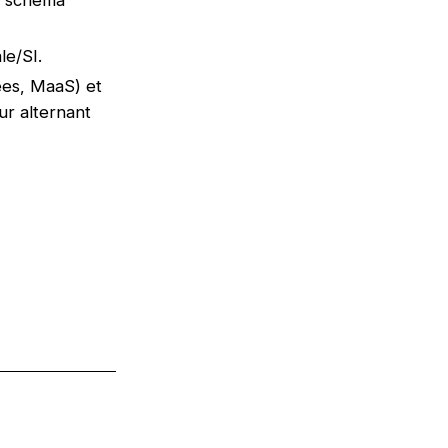
le/SI.
gées, MaaS) et
ur alternant