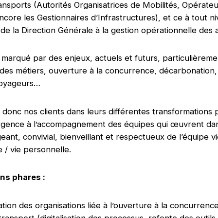
ansports (Autorités Organisatrices de Mobilités, Opérate
ncore les Gestionnaires d’Infrastructures), et ce à tout n
 de la Direction Générale à la gestion opérationnelle des a
 marqué par des enjeux, actuels et futurs, particulièremen
des métiers, ouverture à la concurrence, décarbonation, 
Voyageurs…
 donc nos clients dans leurs différentes transformations p
ergence à l’accompagnement des équipes qui œuvrent da
geant, convivial, bienveillant et respectueux de l’équipe v
 / vie personnelle.
ns phares :
tion des organisations liée à l’ouverture à la concurrenc
ransport (digitalisation des processus, refonte des outil