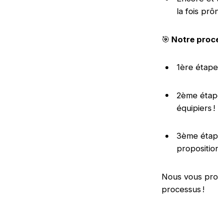
la fois pr
🎯
Notre proc
1ère étape
2ème étape
équipiers !
3ème étape
propositio
Nous vous pro
processus !