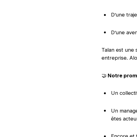
D’une traje
D’une aven
Talan est une s
entreprise. Alo
🤝
Notre pro
Un collecti
Un managem
êtes acteu
Encore et 