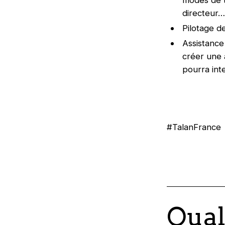
directeur…
Pilotage d
Assistance 
créer une a
pourra int
#TalanFrance
Qual