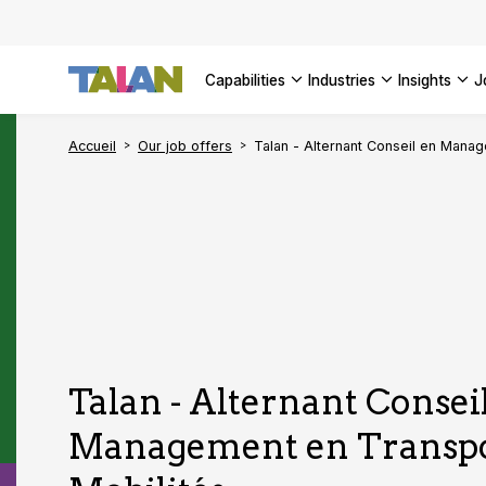
Complyin
propelli
SEE ALL
SEE ALL 
SEE ALL 
Digital a
SEE ALL 
capabilities
industries
insights
SEE ALL
Accueil
Our job offers
Talan - Alternant Conseil en Mana
Talan - Alternant Consei
Management en Transpo