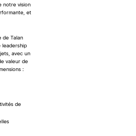
e notre vision
erformante, et
e de Talan
 leadership
ojets, avec un
de valeur de
imensions :
ivités de
lles