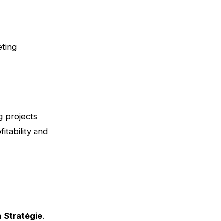
eting
g projects
itability and
n Stratégie
.