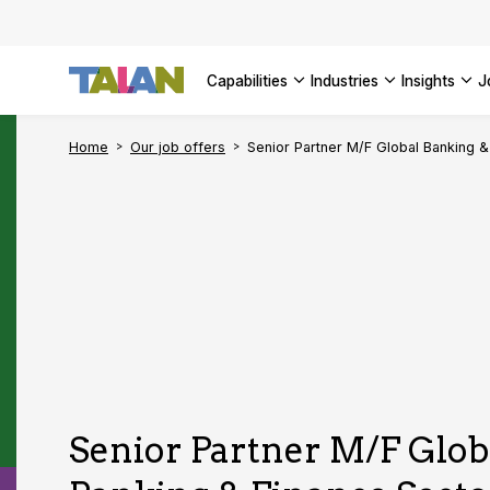
Complyin
propelli
SEE ALL
SEE ALL 
SEE ALL 
Digital a
SEE ALL 
capabilities
industries
insights
SEE ALL
Home
Our job offers
Senior Partner M/F Global Banking &
Senior Partner M/F Glob