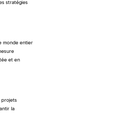
es stratégies
 le monde entier
 mesure
utée et en
 projets
ntir la