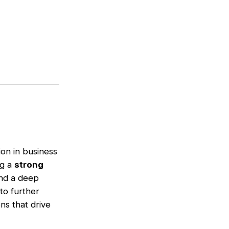
ion in business
ng a
strong
and a deep
to further
ons that drive