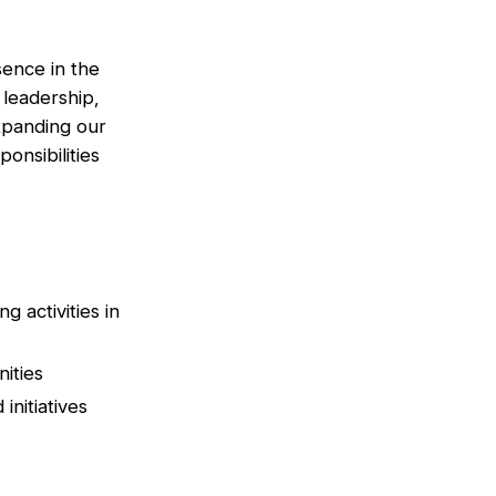
sence in the
 leadership,
expanding our
onsibilities
 activities in
ities
initiatives