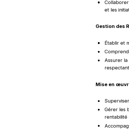
Collaborer 
et les initi
Gestion des R
Établir et 
Comprendre
Assurer la 
respectan
Mise en œuvre
Superviser 
Gérer les b
rentabilité
Accompagn