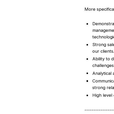
More specifical
Demonstra
management
technologie
Strong sale
our clients
Ability to
challenges
Analytical 
Communicati
strong rela
High level 
----------------