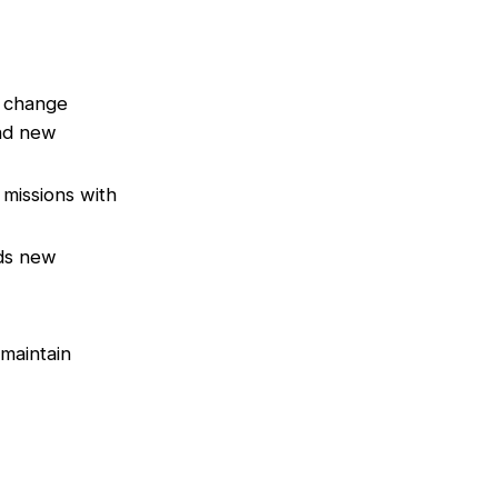
, change
and new
 missions with
rds new
 maintain