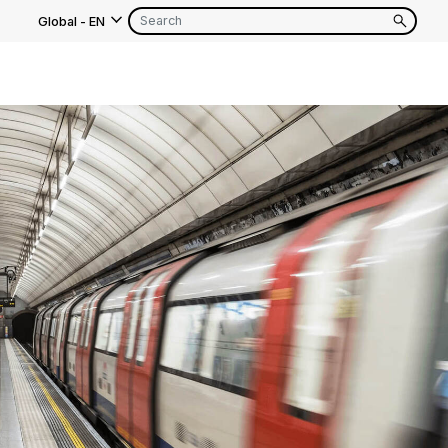
Global
-
EN
s
EN
FR
EN
FR
EN
FR