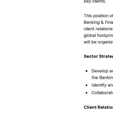
key clients.
This position 
Banking & Fina
client relatio
global footprin
will be organi
Sector Strate
Develop an
the Bankin
Identify a
Collaborate
Client Relat