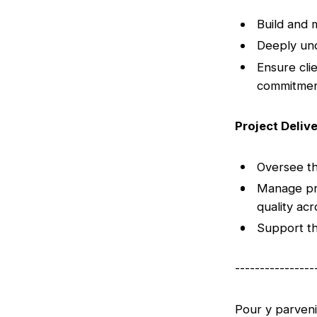
Build and 
Deeply und
Ensure clie
commitme
Project Deliv
Oversee th
Manage pro
quality ac
Support th
----------------
Pour y parven