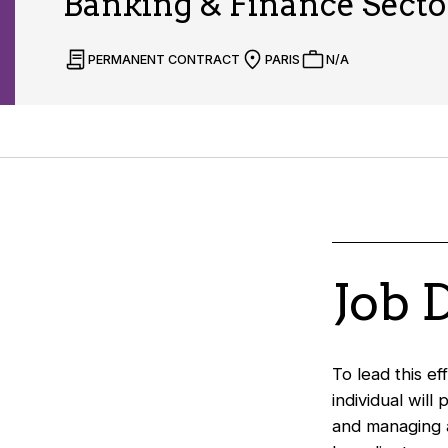
Banking & Finance Secto
PERMANENT CONTRACT
PARIS
N/A
Job 
To lead this e
individual will 
and managing a