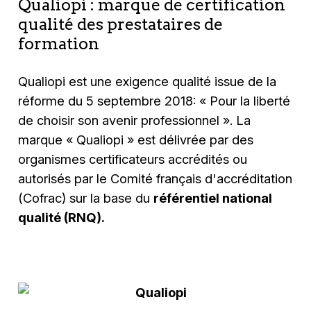
Qualiopi : marque de certification
•
Disposer d'interlocuteurs
à
l'
é
coute de leurs
financent sont certifi
é
s par un organisme
qualité des prestataires de
besoins, pour accompagner les mont
é
es en
certificateur
formation
comp
é
tences de leurs collaborateurs
Qualiopi est une exigence qualité issue de la
réforme du 5 septembre 2018: « Pour la liberté
de choisir son avenir professionnel ». La
marque « Qualiopi » est délivrée par des
organismes certificateurs accrédités ou
autorisés par le Comité français d'accréditation
(Cofrac) sur la base du
référentiel national
qualité (RNQ).