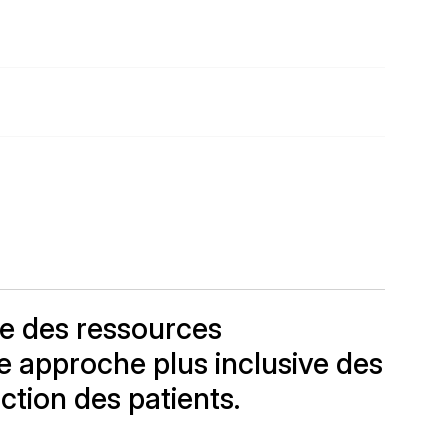
 aidons à mieux planifier l'ensemble des activités
laboratoires afin d'améliorer leur efficacité et
 des ressources. Nos solutions permettent une
 facteurs de risque à un stade précoce,
ients dans leur parcours de soins, en leur offrant
ons précoces pour éviter des soins coûteux et
r suivre et ajuster leur traitement en temps
es systèmes de santé.
une implication active des patients dans leur
 offrant des outils pour suivre et ajuster leur
.
alité de vie des patients en soins palliatifs, en
et en fournissant un soutien continu pour une
.
ce des ressources
e approche plus inclusive des
action des patients.