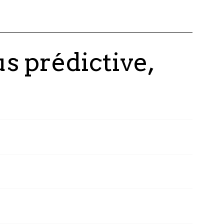
s prédictive,
médicales, l'IA permet de personnaliser les
es caractéristiques spécifiques de chaque
 approche plus ciblée et efficace.
vancés, nous pouvons anticiper les risques de
ôt pour prévenir l’apparition de maladies graves.