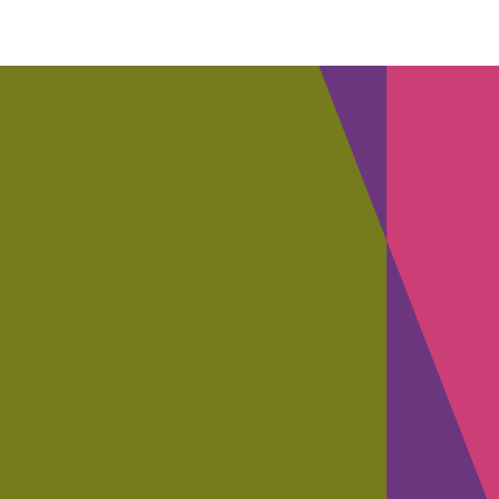
RAMSAY SANTÉ
CHU AMIENS
Mise à
Accélération de
T
disposition
l’exécution des
D
d’une IA
processus afin
générative
de mieux gérer
éthique et
la prise en
sécurisée
charge de
patients