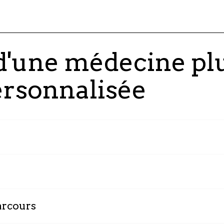
 d'une médecine plu
ersonnalisée
En analysant les données 
traitements en fonction d
patient, garantissant une
Grâce à des outils d'IA a
santé et intervenir plus t
arcours